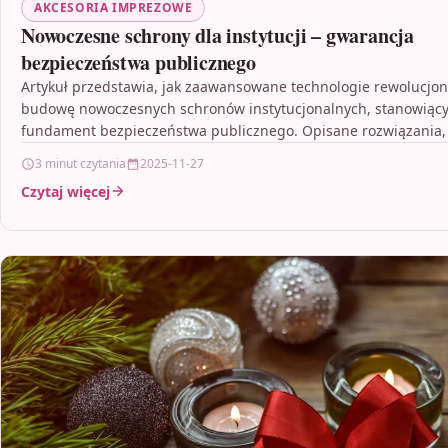
AKCESORIA IMPREZOWE
Nowoczesne schrony dla instytucji – gwarancja
bezpieczeństwa publicznego
Artykuł przedstawia, jak zaawansowane technologie rewolucjon
budowę nowoczesnych schronów instytucjonalnych, stanowiąc
fundament bezpieczeństwa publicznego. Opisane rozwiązania,
tym inteligentne systemy monitoringu, automatyczne systemy
3 minut czytania
2025-11-27
zarządzania…
Czytaj więcej