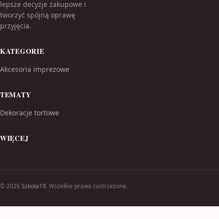
lepsze decyzje zakupowe i
tworzyć spójną oprawę
przyjęcia.
KATEGORIE
Akcesoria imprezowe
TEMATY
Dekoracje tortowe
WIĘCEJ
© 2026
Szkola19
. Wszelkie prawa zastrzeżone.