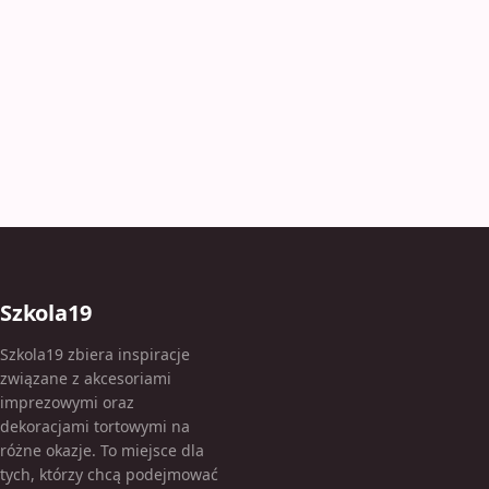
Szkola19
Szkola19 zbiera inspiracje
związane z akcesoriami
imprezowymi oraz
dekoracjami tortowymi na
różne okazje. To miejsce dla
tych, którzy chcą podejmować