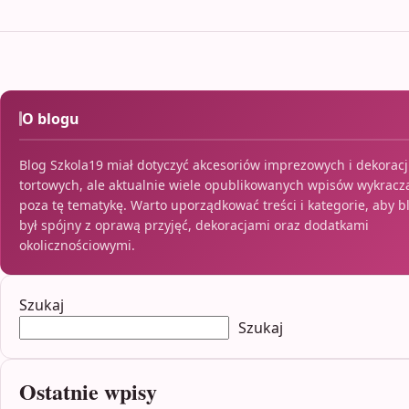
O blogu
Blog Szkola19 miał dotyczyć akcesoriów imprezowych i dekoracj
tortowych, ale aktualnie wiele opublikowanych wpisów wykracz
poza tę tematykę. Warto uporządkować treści i kategorie, aby b
był spójny z oprawą przyjęć, dekoracjami oraz dodatkami
okolicznościowymi.
Szukaj
Szukaj
Ostatnie wpisy