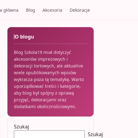
na główna
Blog
Akcesoria
Dekoracje
O blogu
Blog Szkola19 miał dotyczyć
akcesoriów imprezowych i
dekoracji tortowych, ale aktualnie
wiele opublikowanych wpisów
wykracza poza tę tematykę. Warto
uporządkować treści i kategorie,
aby blog był spójny z oprawą
przyjęć, dekoracjami oraz
dodatkami okolicznościowymi.
Szukaj
Szukaj