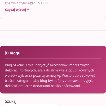
Każdy kurs charakteryzuje się…
4 minut czytania
2025-11-02
Czytaj więcej
O blogu
Blog Szkola19 miał dotyczyć akcesoriów imprezowych i
dekoracji tortowych, ale aktualnie wiele opublikowanych
wpisów wykracza poza tę tematykę. Warto uporządkować
treści i kategorie, aby blog był spójny z oprawą przyjęć,
dekoracjami oraz dodatkami okolicznościowymi.
Szukaj