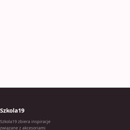
Szkola19
Szkola19 zbiera inspiracje
związane z akcesoriami