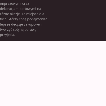
imprezowymi oraz
dekoracjami tortowymi na
różne okazje. To miejsce dla
tych, którzy chcą podejmować
lepsze decyzje zakupowe i
tworzyć spójną oprawę
przyjęcia.
KATEGORIE
Akcesoria imprezowe
TEMATY
Dekoracje tortowe
WIĘCEJ